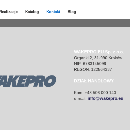
Realizacje
Katalog
Kontakt
Blog
WAKEPRO.EU Sp. z o.o.
Organki 2, 31-990 Kraków
NIP: 6783145099
REGON: 122564337
DZIAŁ HANDLOWY
Kom: +48 506 000 140
info@wakepro.eu
e-mail: