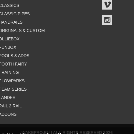
VIMEO
CLASSICS
CLASSIC PIPES
INSTAGR
HANDRAILS
ORIGINALS & CUSTOM
OLLIEBOX
FUNBOX
POOLS & ADDS
TOOTH FAIRY
TRAINING
FLOWPARKS
TEAM SERIES
LANDER
RAIL 2 RAIL
ADDONS
WAKEPRO.EU | ALL RIGHTS RESERVED 2026