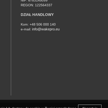
NIP: 6783145099
REGON: 122564337
DZIAŁ HANDLOWY
AM
Kom: +48 506 000 140
info@wakepro.eu
e-mail: