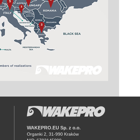
WAKEPRO.EU Sp. z o.o.
K
Organki 2, 31-990 Kraków