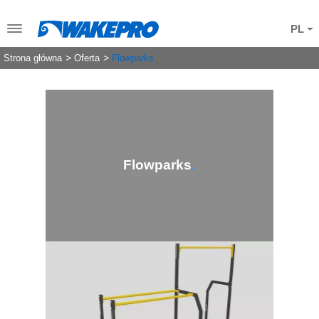
PL
Strona główna
Oferta
Flowparks
Flowparks