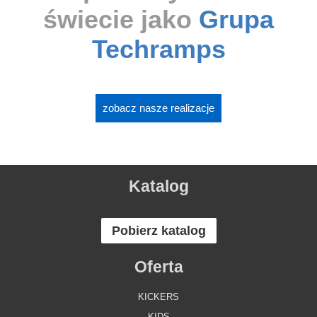
świecie jako
Grupa
Techramps
zobacz nasze realizacje
Katalog
Pobierz katalog
Oferta
KICKERS
KIDS