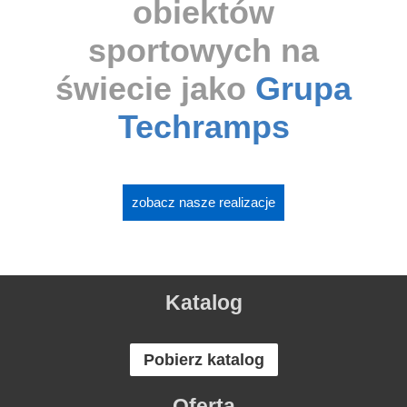
obiektów
sportowych na
świecie jako
Grupa
Techramps
zobacz nasze realizacje
Katalog
Pobierz katalog
Oferta