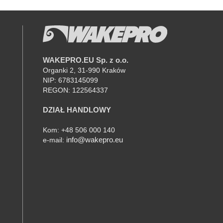
WAKEPRO.EU Sp. z o.o.
K
Organki 2, 31-990 Kraków
NIP: 6783145099
REGON: 122564337
DZIAŁ HANDLOWY
AM
Kom: +48 506 000 140
info@wakepro.eu
e-mail: