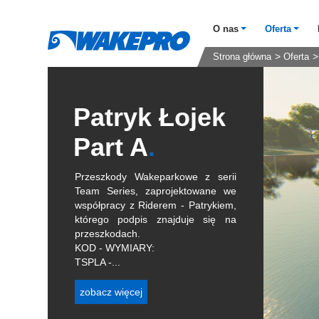
O nas
Oferta
Strona główna
Oferta
Patryk Łojek
Part A
Przeszkody Wakeparkowe z serii
Team Series, zaprojektowane we
współpracy z Riderem - Patrykiem,
którego podpis znajduje się na
przeszkodach.
KOD - WYMIARY:
TSPLA -...
zobacz więcej