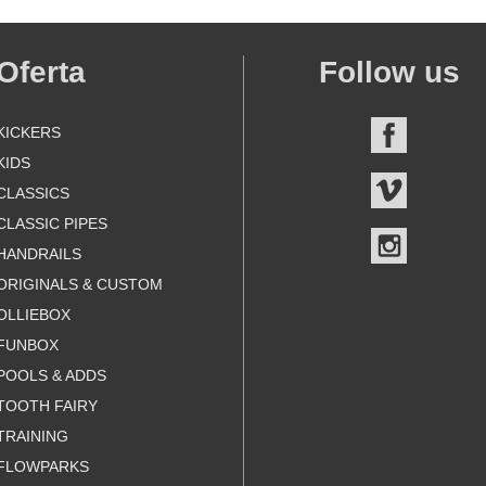
Oferta
Follow us
KICKERS
FACEBOO
KIDS
VIMEO
CLASSICS
CLASSIC PIPES
INSTAGR
HANDRAILS
ORIGINALS & CUSTOM
OLLIEBOX
FUNBOX
POOLS & ADDS
TOOTH FAIRY
TRAINING
FLOWPARKS