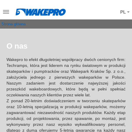
PL
Strona główna
O nas
Wakepro to efekt długoletniej współpracy dwóch cenionych firm:
Techramps, która jest liderem na rynku światowym w produkcji
skateparków i pumptracków oraz Wakepark Kraków Sp. z o.o.,
założyciela jednego z pierwszych wakeparków w Polsce.
Naszym zadaniem jest dostarczenie najwyższej jakości
przeszkód wakeboardowych, które będą w pełni spełniać
oczekiwania naszych klientów przez wiele lat.
Z ponad 20-letnim doświadczeniem w tworzeniu skateparków
oraz 10-letnią specjalizacją w produkcji wakeparków, możemy
zagwarantować niezawodność naszych produktów. Każdy etap
produkcji, od projektowania, przez spawanie, po montaż, jest
wykonywany przez nasz wysoko wykwalifikowany personel,
dlatego z dumą oferujemy 5-letnią gwarancję na każdy nasz