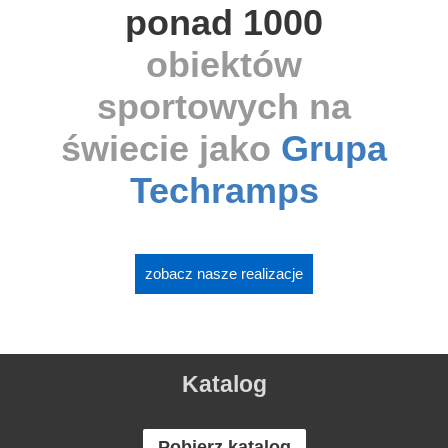
ponad 1000
obiektów
sportowych na
świecie jako
Grupa
Techramps
zobacz nasze realizacje
Katalog
Pobierz katalog