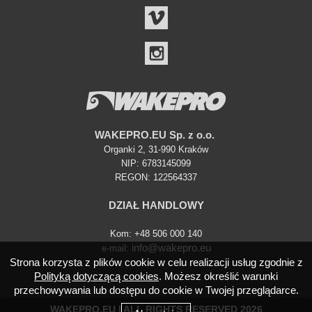
VIMEO
INSTAGRAM
WAKEPRO.EU Sp. z o.o.
Organki 2, 31-990 Kraków
NIP: 6783145099
REGON: 122564337
DZIAŁ HANDLOWY
Kom: +48 506 000 140
info@wakepro.eu
e-mail:
Strona korzysta z plików cookie w celu realizacji usług zgodnie z
Polityką dotyczącą cookies
. Możesz określić warunki
przechowywania lub dostępu do cookie w Twojej przeglądarce.
WAKEPRO.EU | ALL RIGHTS RESERVED 2026