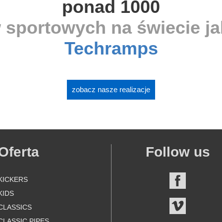
ponad 1000
 sportowych na świecie j
Techramps
zobacz nasze realizacje
Oferta
Follow us
KICKERS
FACEBOO
KIDS
VIMEO
CLASSICS
CLASSIC PIPES