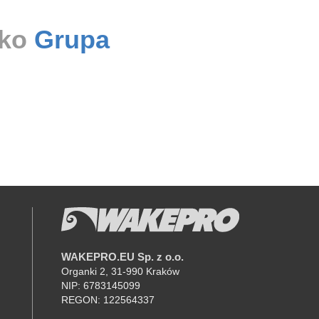
ako
Grupa
WAKEPRO.EU Sp. z o.o.
K
Organki 2, 31-990 Kraków
NIP: 6783145099
REGON: 122564337