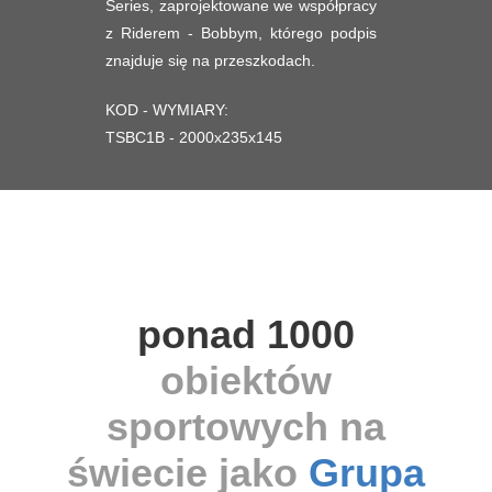
Series, zaprojektowane we współpracy
z Riderem - Bobbym, którego podpis
znajduje się na przeszkodach.
KOD - WYMIARY:
TSBC1B - 2000x235x145
ponad 1000
obiektów
sportowych na
świecie jako
Grupa