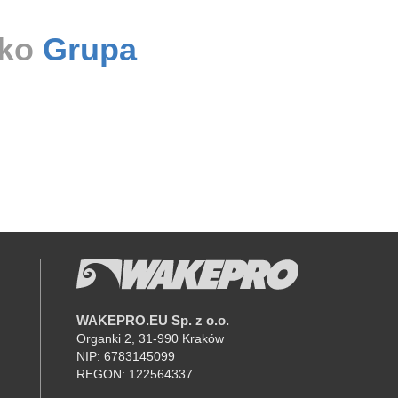
ako
Grupa
WAKEPRO.EU Sp. z o.o.
K
Organki 2, 31-990 Kraków
NIP: 6783145099
REGON: 122564337