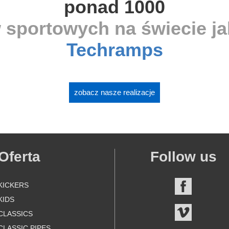
ponad 1000
 sportowych na świecie j
Techramps
zobacz nasze realizacje
Oferta
Follow us
KICKERS
FACEBOO
KIDS
VIMEO
CLASSICS
CLASSIC PIPES