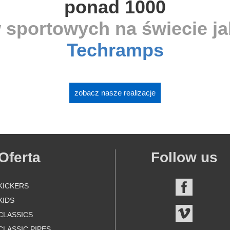
ponad 1000
 sportowych na świecie j
Techramps
zobacz nasze realizacje
Oferta
Follow us
KICKERS
FACEBOO
KIDS
VIMEO
CLASSICS
CLASSIC PIPES