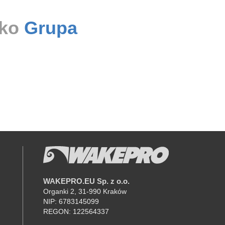
ako
Grupa
WAKEPRO.EU Sp. z o.o.
K
Organki 2, 31-990 Kraków
NIP: 6783145099
REGON: 122564337