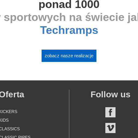
ponad 1000
 sportowych na świecie j
Techramps
zobacz nasze realizacje
Oferta
Follow us
KICKERS
FACEBOO
KIDS
VIMEO
CLASSICS
CLASSIC PIPES