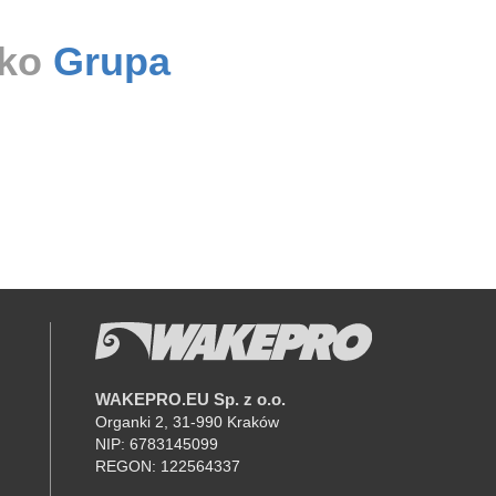
ako
Grupa
WAKEPRO.EU Sp. z o.o.
K
Organki 2, 31-990 Kraków
NIP: 6783145099
REGON: 122564337