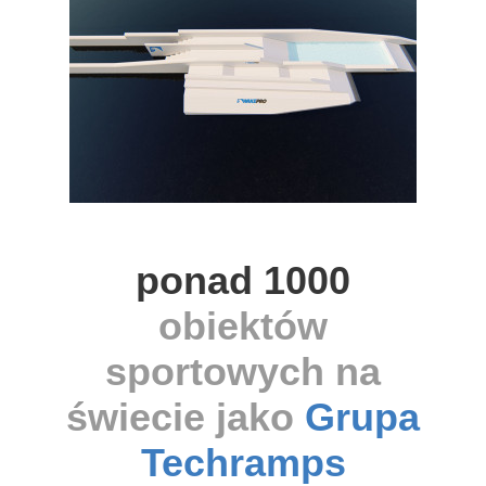
ponad 1000
obiektów
sportowych na
świecie jako
Grupa
Techramps