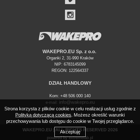
INSTAGRAM
WAKEPRO.EU Sp. z o.o.
Organki 2, 31-990 Kraków
NIP: 6783145099
REGON: 122564337
DZIAŁ HANDLOWY
Kom: +48 506 000 140
info@wakepro.eu
e-mail:
Strona korzysta z plików cookie w celu realizacji usług zgodnie z
Polityką dotyczącą cookies
. Możesz określić warunki
przechowywania lub dostępu do cookie w Twojej przeglądarce.
WAKEPRO.EU | ALL RIGHTS RESERVED 2026
Akceptuję
powered by
extremelab.pl