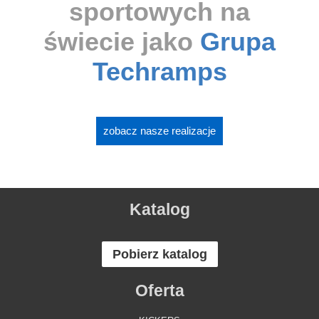
sportowych na
świecie jako
Grupa
Techramps
zobacz nasze realizacje
Katalog
Pobierz katalog
Oferta