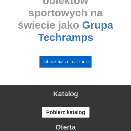
obiektów
sportowych na
świecie jako
Grupa
Techramps
zobacz nasze realizacje
Katalog
Pobierz katalog
Oferta