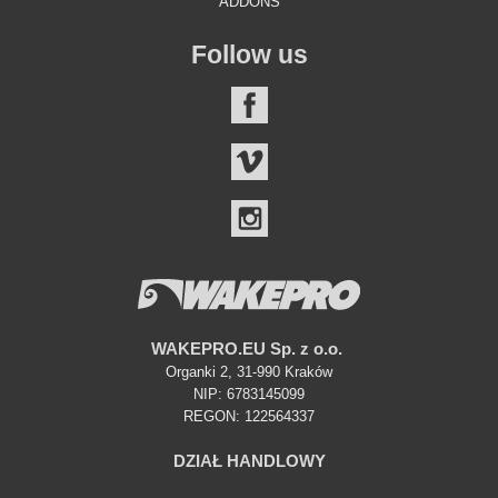
ADDONS
Follow us
FACEBOOK
VIMEO
INSTAGRAM
WAKEPRO.EU Sp. z o.o.
Organki 2, 31-990 Kraków
NIP: 6783145099
REGON: 122564337
DZIAŁ HANDLOWY