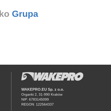
ako
Grupa
WAKEPRO.EU Sp. z o.o.
K
Organki 2, 31-990 Kraków
NIP: 6783145099
REGON: 122564337