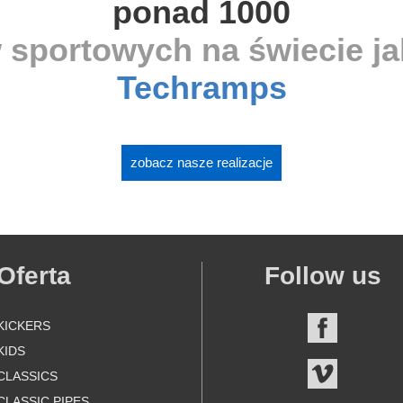
ponad 1000
 sportowych na świecie j
Techramps
zobacz nasze realizacje
Oferta
Follow us
KICKERS
FACEBOO
KIDS
VIMEO
CLASSICS
CLASSIC PIPES