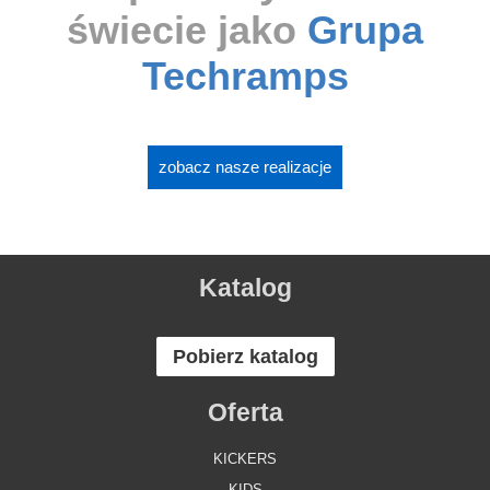
świecie jako
Grupa
Techramps
zobacz nasze realizacje
Katalog
Pobierz katalog
Oferta
KICKERS
KIDS