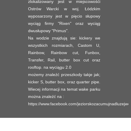
zlokalizowany jest w miejscowośći
Ostrów Warcki w woj. Łódzkim
wyposarzony jest w pięcio słupowy
wyciąg firmy "Rixen" oraz wyciąg
dwusłupowy "Primus".
Na wodzie znajdują sie: kickery we
wszystkich rozmiarach, Castom U,
Rainbow, Rainbow cut, Funbox,
Transfer, Rail, butter box cut oraz
rooftop. na wyciągu 2.0
możemy znaleźć przeszkody takje jak;
kicker S, butter box, oraz quarter pipe.
Wiecej informacji na temat wake parku
można znaleźć na :
https://www.facebook.com/jeziorskozacumujnadluzejwod