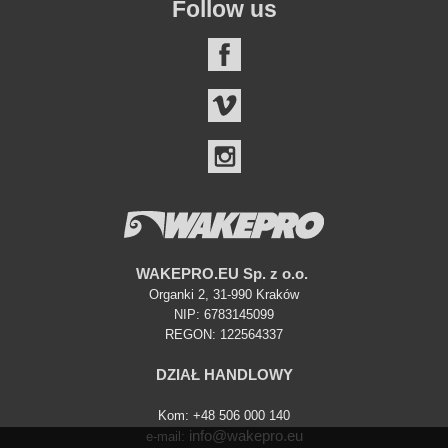
Follow us
FACEBOOK
VIMEO
INSTAGRAM
WAKEPRO.EU Sp. z o.o.
Organki 2, 31-990 Kraków
NIP: 6783145099
REGON: 122564337
DZIAŁ HANDLOWY
Kom: +48 506 000 140
info@wakepro.eu
e-mail: