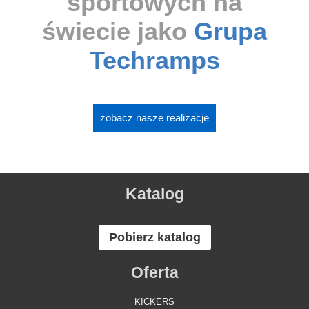
sportowych na
świecie jako
Grupa
Techramps
zobacz nasze realizacje
Katalog
Pobierz katalog
Oferta
KICKERS