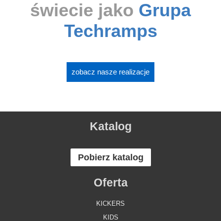
świecie jako
Grupa
Techramps
zobacz nasze realizacje
Katalog
Pobierz katalog
Oferta
KICKERS
KIDS