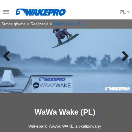
PL
Strona główna
Realizacje
WaWa Wake (PL)
Previous
Next
WaWa Wake (PL)
Wakepark WAWA WAKE zlokalizowany